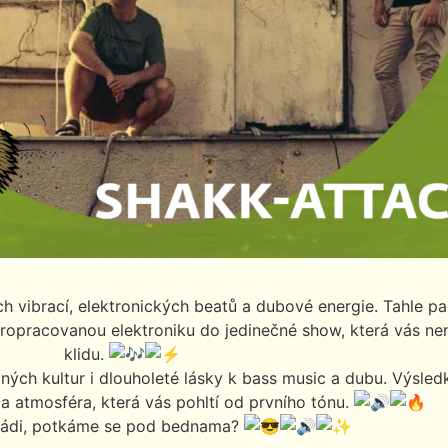
 vibrací, elektronických beatů a dubové energie. Tahle p
 propracovanou elektroniku do jedinečné show, která vás ne
klidu.
ůzných kultur i dlouholeté lásky k bass music a dubu. Výsle
a atmosféra, která vás pohltí od prvního tónu.
rádi, potkáme se pod bednama?