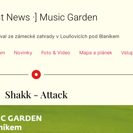
ght News ·] Music Garden
ival ze zámecké zahrady v Louňovicích pod Blaníkem
am
Novinky
Foto & Video
Mapa a plánek
Vstu
Shakk - Attack