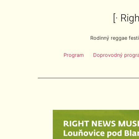
[· Ri
Rodinný reggae fest
Program
Doprovodný progr