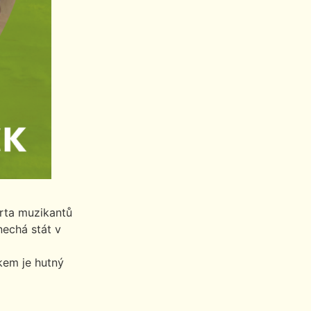
arta muzikantů
nechá stát v
dkem je hutný