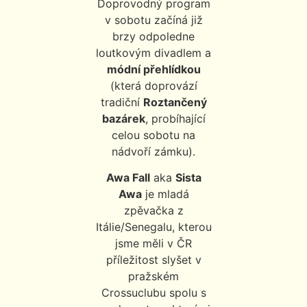
Doprovodný program
v sobotu začíná již
brzy odpoledne
loutkovým divadlem a
módní přehlídkou
(která doprovází
tradiční
Roztančený
bazárek
, probíhající
celou sobotu na
nádvoří zámku).
Awa Fall
aka
Sista
Awa
je mladá
zpěvačka z
Itálie/Senegalu, kterou
jsme měli v ČR
příležitost slyšet v
pražském
Crossuclubu spolu s