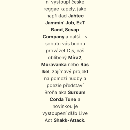
ní vystoupí české
reggae kapely, jako
například
Jahtec
Jammin’ Job, ExT
Band, Sevap
Company
a další. I v
sobotu vás budou
provázet Djs, náš
oblíbený
Míra2
,
Moravanka
nebo
Ras
Ikel
; zajímavý projekt
na pomezí hudby a
poezie představí
Broňa aka
Sursum
Corda Tune
a
novinkou je
vystoupení dUb Live
Act
Shakk-Attack.