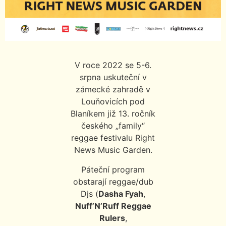
V roce 2022 se 5-6.
srpna uskuteční v
zámecké zahradě v
Louňovicích pod
Blaníkem již 13. ročník
českého „family“
reggae festivalu Right
News Music Garden.
Páteční program
obstarají reggae/dub
Djs (
Dasha Fyah
,
Nuff’N’Ruff Reggae
Rulers
,