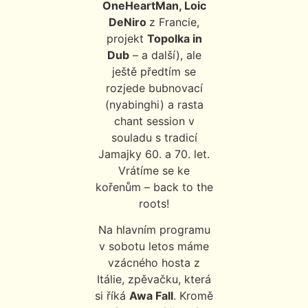
OneHeartMan, Loic
DeNiro
z Francie,
projekt
Topolka in
Dub
– a další), ale
ještě předtím se
rozjede bubnovací
(nyabinghi) a rasta
chant session v
souladu s tradicí
Jamajky 60. a 70. let.
Vrátíme se ke
kořenům – back to the
roots!
Na hlavním programu
v sobotu letos máme
vzácného hosta z
Itálie, zpěvačku, která
si říká
Awa Fall
. Kromě