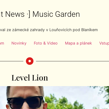
ght News ·] Music Garden
ival ze zámecké zahrady v Louňovicích pod Blaníkem
am
Novinky
Foto & Video
Mapa a plánek
Vstu
Level Lion