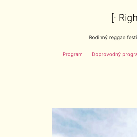
[· Ri
Rodinný reggae fest
Program
Doprovodný progr