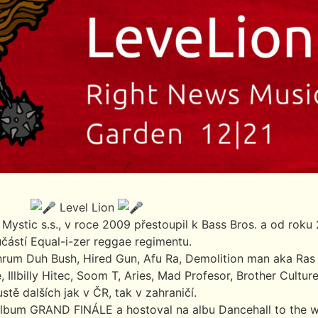
Level Lion
Mystic s.s., v roce 2009 přestoupil k Bass Bros. a od roku 
částí Equal-i-zer reggae regimentu.
hrum Duh Bush, Hired Gun, Afu Ra, Demolition man aka Ra
 Illbilly Hitec, Soom T, Aries, Mad Profesor, Brother Cultur
tě dalších jak v ČR, tak v zahraničí.
album GRAND FINÁLE a hostoval na albu Dancehall to the wo