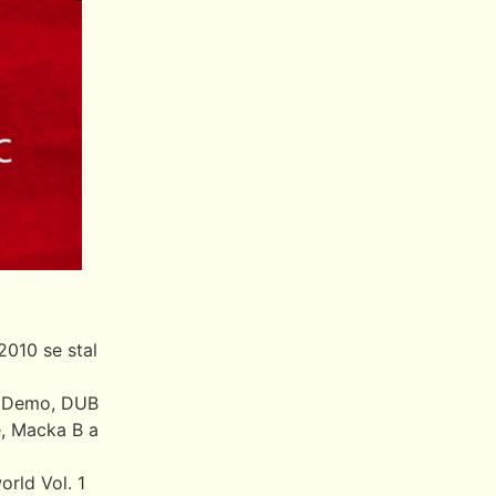
2010 se stal
s Demo, DUB
e, Macka B a
rld Vol. 1