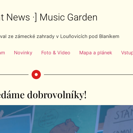
ght News ·] Music Garden
ival ze zámecké zahrady v Louňovicích pod Blaníkem
am
Novinky
Foto & Video
Mapa a plánek
Vstu
edáme dobrovolníky!