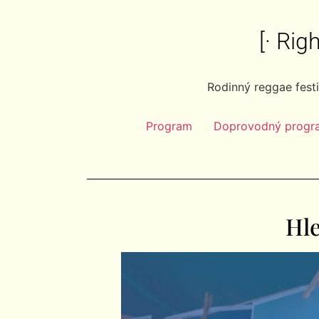
[· Ri
Rodinný reggae fest
Program
Doprovodný progr
Hl