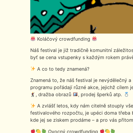
Koláčový crowdfunding
Náš festival je již tradičně komunitní záležit
byť se cena vstupenky s každým rokem právě o 
A co to tedy znamená?
Znamená to, že náš festival je nevýdělečný a
programu pořádají různé akce, jejichž cílem j
, dražba obrazů
, prodej šperků atp.
A zvlášť letos, kdy nám citelně stouply v
festivalového rozpočtu, je upéci doma třeb
kde jej se ziskem prodáme – a pro vás přitom
Ovocný crowdfunding