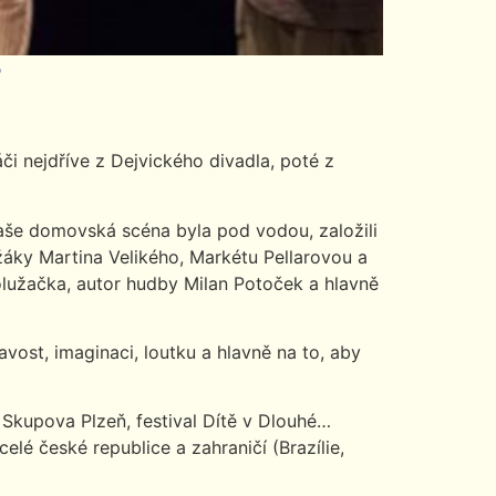
i nejdříve z Dejvického divadla, poté z
naše domovská scéna byla pod vodou, založili
užáky Martina Velikého, Markétu Pellarovou a
olužačka, autor hudby Milan Potoček a hlavně
ost, imaginaci, loutku a hlavně na to, aby
 Skupova Plzeň, festival Dítě v Dlouhé…
é české republice a zahraničí (Brazílie,