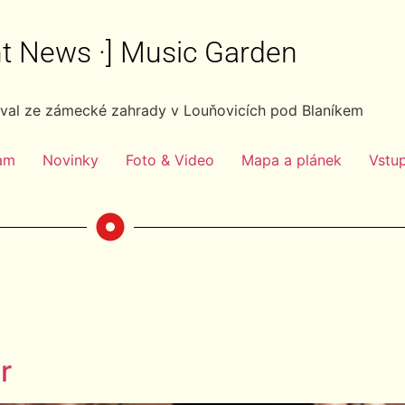
ght News ·] Music Garden
ival ze zámecké zahrady v Louňovicích pod Blaníkem
am
Novinky
Foto & Video
Mapa a plánek
Vstu
r