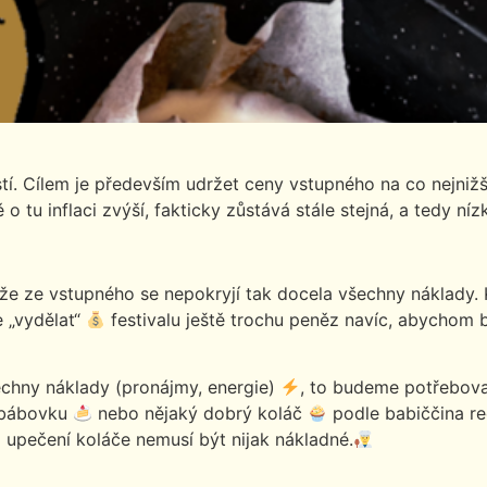
ostí. Cílem je především udržet ceny vstupného na co nejnižš
tu inflaci zvýší, fakticky zůstává stále stejná, a tedy níz
 že ze vstupného se nepokryjí tak docela všechny náklady.
e „vydělat“
festivalu ještě trochu peněz navíc, abychom by
šechny náklady (pronájmy, energie)
, to budeme potřebova
a bábovku
nebo nějaký dobrý koláč
podle babiččina re
 upečení koláče nemusí být nijak nákladné.