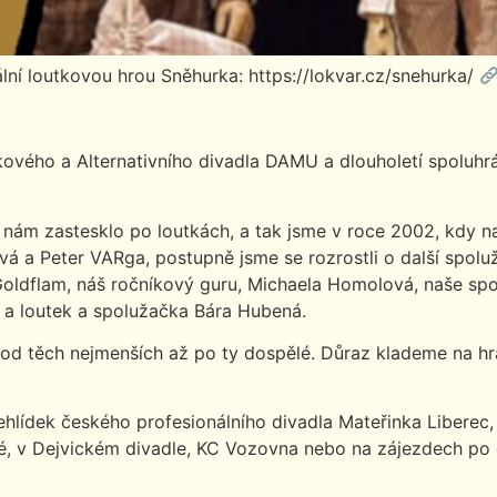
lní loutkovou hrou Sněhurka: https://lokvar.cz/snehurka/
ového a Alternativního divadla DAMU a dlouholetí spoluhráč
 nám zastesklo po loutkách, a tak jsme v roce 2002, kdy 
ová a Peter VARga, postupně jsme se rozrostli o další spol
t Goldflam, náš ročníkový guru, Michaela Homolová, naše sp
v a loutek a spolužačka Bára Hubená.
od těch nejmenších až po ty dospělé. Důraz klademe na hrav
hlídek českého profesionálního divadla Mateřinka Liberec,
, v Dejvickém divadle, KC Vozovna nebo na zájezdech po cel