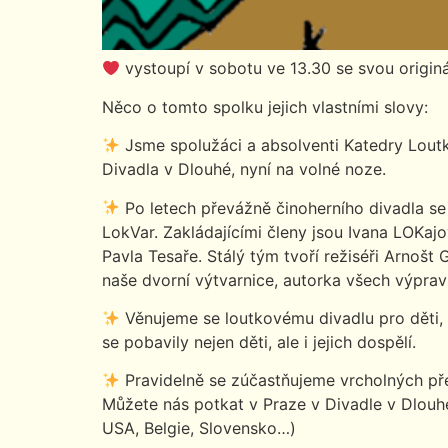
vystoupí v sobotu ve 13.30 se svou originá
Něco o tomto spolku jejich vlastními slovy:
Jsme spolužáci a absolventi Katedry Loutk
Divadla v Dlouhé, nyní na volné noze.
Po letech převážně činoherního divadla se
LokVar. Zakládajícími členy jsou Ivana LOKaj
Pavla Tesaře. Stálý tým tvoří režiséři Arnoš
naše dvorní výtvarnice, autorka všech výpra
Věnujeme se loutkovému divadlu pro děti, 
se pobavily nejen děti, ale i jejich dospělí.
Pravidelně se zúčastňujeme vrcholných pře
Můžete nás potkat v Praze v Divadle v Dlouhé
USA, Belgie, Slovensko…)